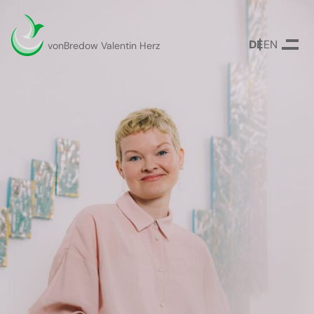
DEUTSCH
ENGLISH
vonBredow Valentin Herz