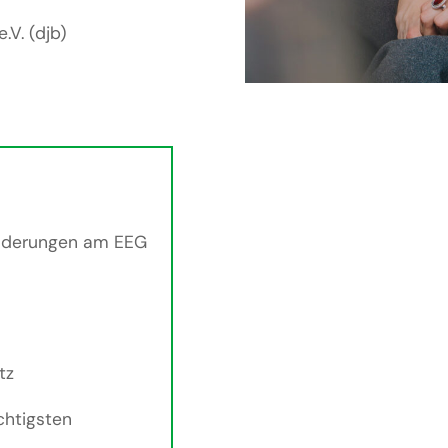
.V. (djb)
Änderungen am EEG
tz
chtigsten