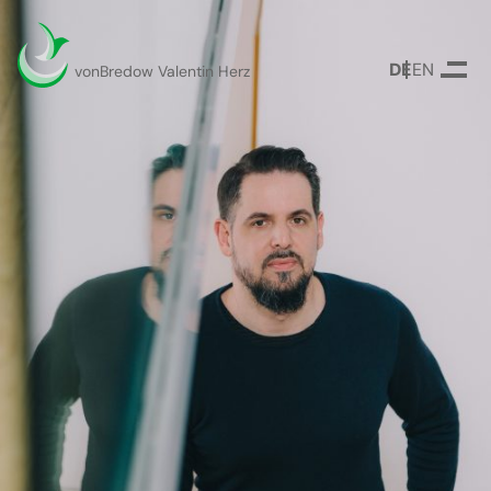
DEUTSCH
ENGLISH
vonBredow Valentin Herz