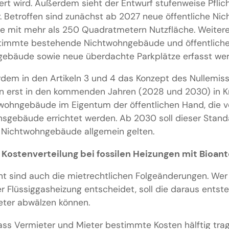
ert wird. Außerdem sieht der Entwurf stufenweise Pflich
r. Betroffen sind zunächst ab 2027 neue öffentliche N
mit mehr als 250 Quadratmetern Nutzfläche. Weitere 
timmte bestehende Nichtwohngebäude und öffentlich
ebäude sowie neue überdachte Parkplätze erfasst wer
rdem in den Artikeln 3 und 4 das Konzept des Nullemi
 erst in den kommenden Jahren (2028 und 2030) in Kra
wohngebäude im Eigentum der öffentlichen Hand, die 
nsgebäude errichtet werden. Ab 2030 soll dieser Stand
 Nichtwohngebäude allgemein gelten.
Kostenverteilung bei fossilen Heizungen mit Bioant
t sind auch die mietrechtlichen Folgeänderungen. Wer s
er Flüssiggasheizung entscheidet, soll die daraus ent
ieter abwälzen können.
dass Vermieter und Mieter bestimmte Kosten hälftig trage