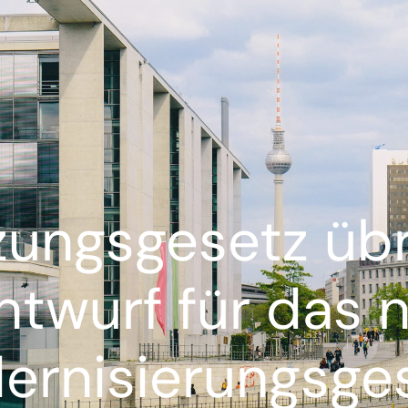
ungsgesetz übri
Entwurf für das 
rnisierungsge