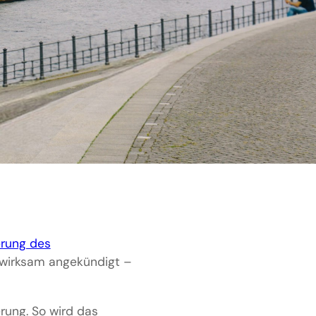
erung des
nwirksam angekündigt –
ung. So wird das