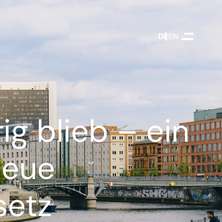
DEUTSCH
ENGLISH
g blieb – ein
neue
setz