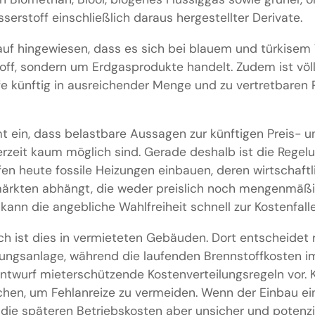
serstoff einschließlich daraus hergestellter Derivate.
rauf hingewiesen, dass es sich bei blauem und türkisem
ff, sondern um Erdgasprodukte handelt. Zudem ist völli
e künftig in ausreichender Menge und zu vertretbaren P
t ein, dass belastbare Aussagen zur künftigen Preis- 
rzeit kaum möglich sind. Gerade deshalb ist die Regelu
fen heute fossile Heizungen einbauen, deren wirtschaftl
märkten abhängt, die weder preislich noch mengenmäßig
 kann die angebliche Wahlfreiheit schnell zur Kostenfall
h ist dies in vermieteten Gebäuden. Dort entscheidet 
zungsanlage, während die laufenden Brennstoffkosten i
Entwurf mieterschützende Kostenverteilungsregeln vor. K
chen, um Fehlanreize zu vermeiden. Wenn der Einbau ein
t, die späteren Betriebskosten aber unsicher und potenzi