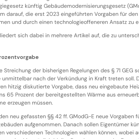
iegesetz künftig Gebäudemodernisierungsgesetz (GMod
lem darauf, die erst 2023 eingeführten Vorgaben für de
en und durch einen technologieoffeneren Ansatz zu e
edert sich dabei in mehrere Artikel auf, die zu untersc
Prozentvorgabe
ie Streichung der bisherigen Regelungen des § 71 GEG so
 unmittelbar nach der Verkündung in Kraft treten soll. 
ahren hitzig diskutierte Vorgabe, dass neu eingebaute H
ns 65 Prozent der bereitgestellten Wärme aus erneuer
me erzeugen müssen.
den neu gefassten §§ 42 ff. GModG-E neue Vorgaben fü
gebäuden aufgenommen. Danach sollen Eigentümer kün
n verschiedenen Technologien wählen können, wobei a