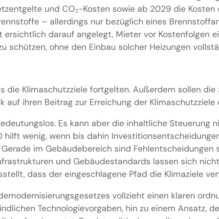
zentgelte und CO₂-Kosten sowie ab 2029 die Kosten d
rennstoffe – allerdings nur bezüglich eines Brennstoffa
t ersichtlich darauf angelegt, Mieter vor Kostenfolgen e
u schützen, ohne den Einbau solcher Heizungen vollstä
s die Klimaschutzziele fortgelten. Außerdem sollen die
k auf ihren Beitrag zur Erreichung der Klimaschutzziele 
bedeutungslos. Es kann aber die inhaltliche Steuerung n
 hilft wenig, wenn bis dahin Investitionsentscheidunge
. Gerade im Gebäudebereich sind Fehlentscheidungen s
frastrukturen und Gebäudestandards lassen sich nicht 
stellt, dass der eingeschlagene Pfad die Klimaziele verf
emodernisierungsgesetzes vollzieht einen klaren ordn
ndlichen Technologievorgaben, hin zu einem Ansatz, der