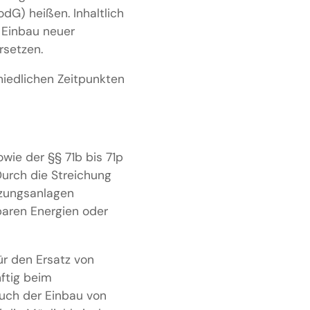
G) heißen. Inhaltlich
n Einbau neuer
rsetzen.
hiedlichen Zeitpunkten
wie der §§ 71b bis 71p
Durch die Streichung
eizungsanlagen
baren Energien oder
r den Ersatz von
ftig beim
uch der Einbau von