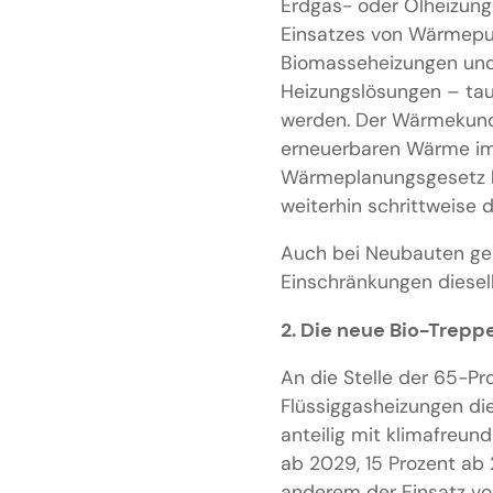
Erdgas- oder Ölheizunge
Einsatzes von Wärmepu
Biomasseheizungen und H
Heizungslösungen – tau
werden. Der Wärmekunde
erneuerbaren Wärme im 
Wärmeplanungsgesetz b
weiterhin schrittweise 
Auch bei Neubauten gel
Einschränkungen diesel
2. Die neue Bio-Treppe
An die Stelle der 65-Pr
Flüssiggasheizungen di
anteilig mit klimafreun
ab 2029, 15 Prozent ab
anderem der Einsatz von