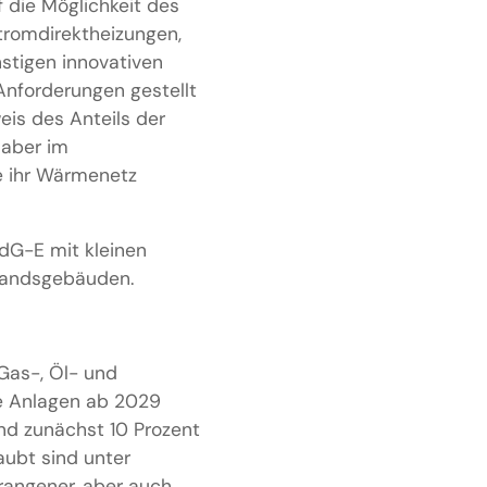
 die Möglichkeit des
romdirektheizungen,
stigen innovativen
Anforderungen gestellt
is des Anteils der
 aber im
e ihr Wärmenetz
dG-E mit kleinen
standsgebäuden.
Gas-, Öl- und
e Anlagen ab 2029
ind zunächst 10 Prozent
aubt sind unter
rangener, aber auch