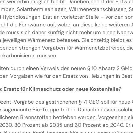
n weiterhin möglich bleibt. Daneben nennt der Entwurf
mpen, Solarthermieanlagen, Wärmenetzanschlüssen, St
ybridlösungen. Erst an vorletzter Stelle – vor den son
cht die Fernwärme auf, wobei an diese keine weiteren 
 muss sich daher künftig nicht mehr um einen Nachwe
jeweiligen Wärmenetz befassen. Gleichzeitig bleibt es
ei den strengen Vorgaben für Wärmenetzbetreiber, di
dekarbonisieren müssen.
ten durch einen Verweis des neuen § 10 Absatz 2 GMo
ben Vorgaben wie für den Ersatz von Heizungen in Be
: Ersatz für Klimaschutz oder neue Kostenfalle?
ozent-Vorgabe des gestrichenen § 71 GEG soll für neue 
e sogenannte Bio-Treppe treten. Danach müssen solch
dlicheren Brennstoffen betrieben werden. Vorgesehen s
 2030, 30 Prozent ab 2035 und 60 Prozent ab 2040. Erl
 Biomethan, Bioöl, biogenes Flüssiggas sowie grüner, o