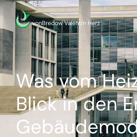
vonBredow Valentin Herz
Was vom Heiz
Blick in den 
Gebäudemode