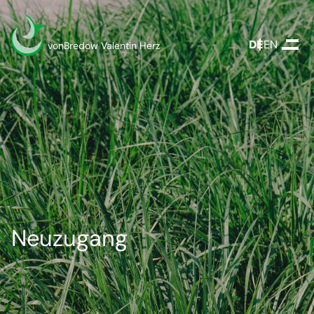
DEUTSCH
ENGLISH
vonBredow Valentin Herz
Neuzugang