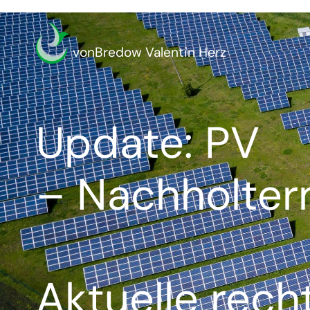
vonBredow Valentin Herz
Update: PV
– Nachholter
Aktuelle rech