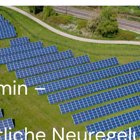
min –
tliche Neurege