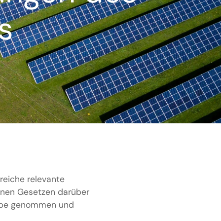
s
reiche relevante
enen Gesetzen darüber
 Lupe genommen und