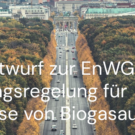
twurf zur EnWG
gsregelung für
se von Biogasa