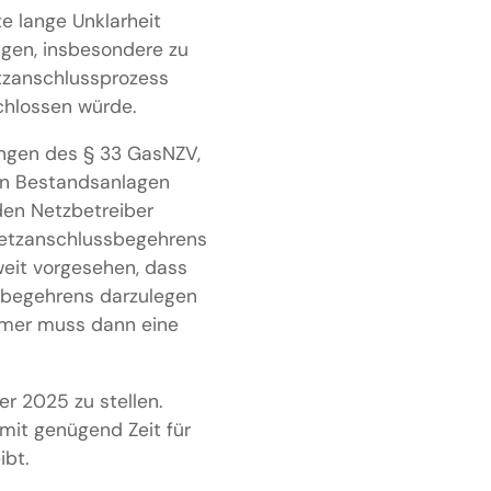
 lange Unklarheit
agen, insbesondere zu
tzanschlussprozess
chlossen würde.
ungen des § 33 GasNZV,
den Bestandsanlagen
den Netzbetreiber
 Netzanschlussbegehrens
weit vorgesehen, dass
sbegehrens darzulegen
hmer muss dann eine
r 2025 zu stellen.
mit genügend Zeit für
ibt.