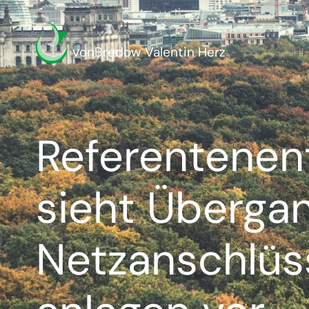
vonBredow Valentin Herz
Referentenen
sieht Übergan
Netzanschlüs