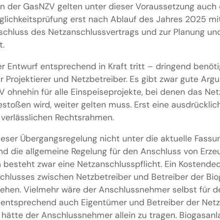
en der GasNZV gelten unter dieser Voraussetzung auch 
glichkeitsprüfung erst nach Ablauf des Jahres 2025 mit
chluss des Netzanschlussvertrags und zur Planung und
t.
er Entwurf entsprechend in Kraft tritt – dringend benöt
ür Projektierer und Netzbetreiber. Es gibt zwar gute Arg
 ohnehin für alle Einspeiseprojekte, bei denen das Ne
stoßen wird, weiter gelten muss. Erst eine ausdrückli
n verlässlichen Rechtsrahmen.
ieser Übergangsregelung nicht unter die aktuelle Fassu
and die allgemeine Regelung für den Anschluss von Erz
besteht zwar eine Netzanschlusspflicht. Ein Kostendec
chlusses zwischen Netzbetreiber und Betreiber der Bi
sehen. Vielmehr wäre der Anschlussnehmer selbst für 
entsprechend auch Eigentümer und Betreiber der Netz
hätte der Anschlussnehmer allein zu tragen. Biogasanla