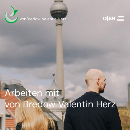
DEUTSCH
ENGLISH
vonBredow Valentin Herz
Arbeiten mit
von Bredow Valentin Herz